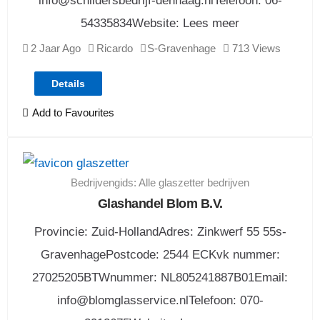
info@schildersbedrijf-denhaag.nlTelefoon: 06-
54335834Website: Lees meer
2 Jaar Ago
Ricardo
S-Gravenhage
713 Views
Details
Add to Favourites
Bedrijvengids: Alle glaszetter bedrijven
Glashandel Blom B.V.
Provincie: Zuid-HollandAdres: Zinkwerf 55 55s-
GravenhagePostcode: 2544 ECKvk nummer:
27025205BTWnummer: NL805241887B01Email:
info@blomglasservice.nlTelefoon: 070-