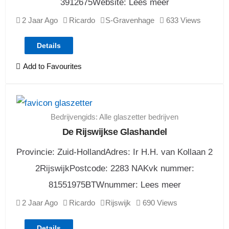
3912675Website: Lees meer
2 Jaar Ago
Ricardo
S-Gravenhage
633 Views
Details
Add to Favourites
Bedrijvengids: Alle glaszetter bedrijven
De Rijswijkse Glashandel
Provincie: Zuid-HollandAdres: Ir H.H. van Kollaan 2
2RijswijkPostcode: 2283 NAKvk nummer:
81551975BTWnummer: Lees meer
2 Jaar Ago
Ricardo
Rijswijk
690 Views
Details