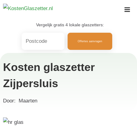
Skip
to
content
Vergelijk gratis 4 lokale glaszetters:
Offertes aanvragen
Kosten glaszetter
Zijpersluis
Door:
Maarten